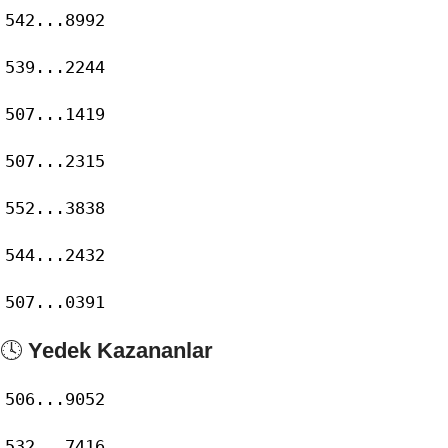
542...8992
539...2244
507...1419
507...2315
552...3838
544...2432
507...0391
🕓
Yedek Kazananlar
506...9052
532...7416