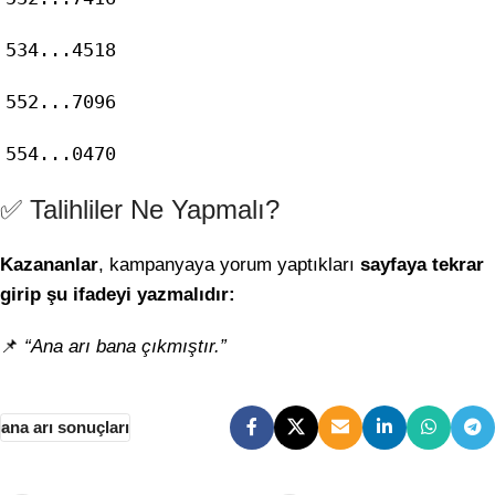
534...4518
552...7096
554...0470
✅ Talihliler Ne Yapmalı?
Kazananlar
, kampanyaya yorum yaptıkları
sayfaya tekrar
girip şu ifadeyi yazmalıdır:
📌
“Ana arı bana çıkmıştır.”
ana arı sonuçları