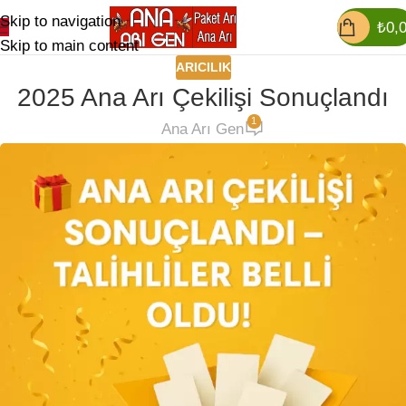
Skip to navigation
₺
0,
Skip to main content
ARICILIK
2025 Ana Arı Çekilişi Sonuçlandı
1
Ana Arı Gen