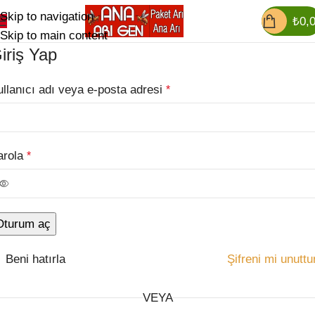
Skip to navigation
₺
0,
Skip to main content
iriş Yap
ullanıcı adı veya e-posta adresi
*
arola
*
Oturum aç
Beni hatırla
Şifreni mi unutt
VEYA