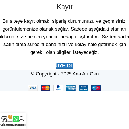
Kayıt
Bu siteye kayıt olmak, sipariş durumunuzu ve geçmişinizi
görüntülemenize olanak sağlar. Sadece aşağıdaki alanları
oldurun, size hemen yeni bir hesap oluşturalım. Sizden sade
satın alma sürecini daha hızlı ve kolay hale getirmek için
gerekli olan bilgileri isteyeceğiz.
ÜYE OL
© Copyright - 2025 Ana Arı Gen
0
Mağaza
Sepet
WhatsApp
Hesabım